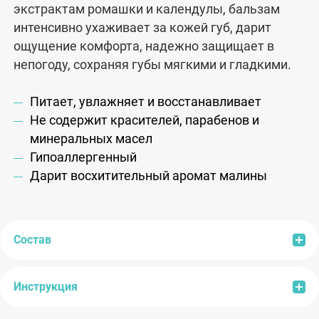
экстрактам ромашки и календулы, бальзам
интенсивно ухаживает за кожей губ, дарит
ощущение комфорта, надежно защищает в
непогоду, сохраняя губы мягкими и гладкими.
Питает, увлажняет и восстанавливает
Не содержит красителей, парабенов и
минеральных масел
Гипоаллергенный
Дарит восхитительный аромат малины
Состав
Инструкция
Состав:
Ricinus Communis (Castor) Seed Oil,
Ozokerite, Caprylic/Capric Triglyceride,