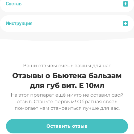
Состав
Инструкция
Состав:
Lanolin, Petrolatum, Polybutene, Ricinus
Communis Oil, Paraffinum Liquidum, Cocos
Nucifera Oil, Isopropyl Myristate, Ethylhexyl
Способ применения:
наносить на губы по мере
Methoxycinnamate, Butyrospermum parkii Butter
необходимости.
(Shea Oil), Euphorbia Cerifera Cera, Theobroma
Срок годности:
24 мес. с даты изготовления.
Cacao Butter, Aroma, Panthenol, Oleum
Ваши отзывы очень важны для нас
Hippophaes, Tocopheryl Acetate, Phenoxyethanol,
Отзывы о Бьютека бальзам
Methylparaben, Ethylparaben, Propylparaben, BHT.
для губ вит. Е 10мл
На этот препарат ещё никто не оставил свой
отзыв. Станьте первым! Обратная связь
помогает нам становиться лучше для вас.
Оставить отзыв
SPF 15
Витамин Е