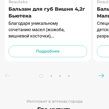
Beauteka
Beaut
Бальзам для губ Вишня 4,2г
Баль
Бьютека
Мали
Благодаря уникальному
Спец
сочетанию масел (жожоба,
детск
вишневой косточки),
разра
пантенолу, витаминам Е и
самой
С, бальзам помогает
чувст
Подробнее
заботиться о нежной коже
ваших губ.
Импловит в аптеках города