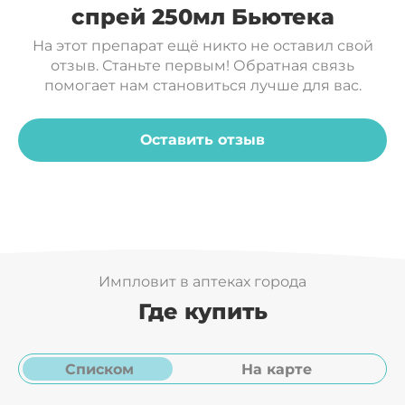
неделю).
спрей 250мл Бьютека
Противопоказания:
индивидуальная
Янтарная кислота
На этот препарат ещё никто не оставил свой
непереносимость компонентов.
отзыв. Станьте первым! Обратная связь
Меры предосторожности:
только для
помогает нам становиться лучше для вас.
наружного применения. При попадании
средства в глаза промыть водой.
Оставить отзыв
Условия хранения:
хранить при температуре от
+5°С до +25°С.
Срок годности:
36 месяцев.
Импловит в аптеках города
Где купить
Списком
На карте