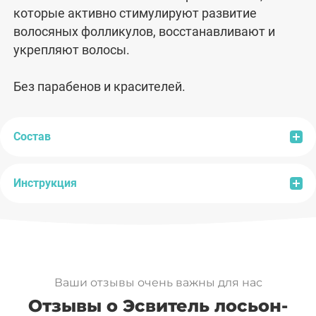
которые активно стимулируют развитие
волосяных фолликулов, восстанавливают и
укрепляют волосы.
Без парабенов и красителей.
Состав
Инструкция
Состав:
вода, янтарная кислота, хлорид меди,
хлорид цинка, хлорид магния, метасиликат
натрия.
Способ применения:
ежедневно или через день
наносить на кожу головы, слегка втирая в
проблемные участки, не смывать. Может
Ваши отзывы очень важны для нас
применяться в сочетании с обычными
Отзывы о Эсвитель лосьон-
моющими шампунями (мыть голову 1-2 раза в