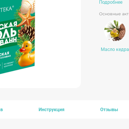
ванночки с
Подробнее
укрепляют 
Основные ак
проблемной 
кожу малыш
Масло кедра
ав
Инструкция
Отзывы