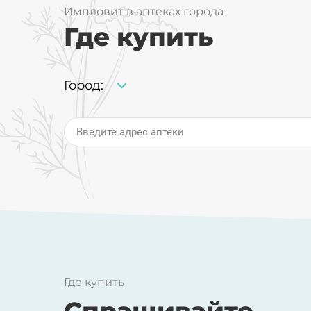
Вашей кожи.
проц
Импловит в аптеках города
кожи
Где купить
защи
сохр
здор
Город:
Введите адрес аптеки
Где купить