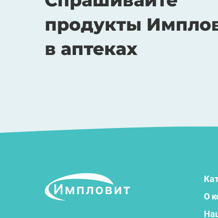
Спрашивайте
продукты Импло
в аптеках
Кат
О 
На