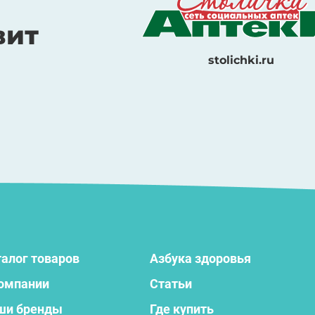
вит
stolichki.ru
алог товаров
Азбука здоровья
компании
Статьи
ши бренды
Где купить