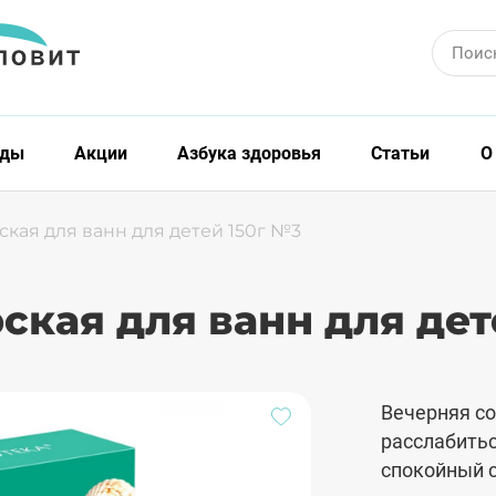
Поис
нды
Акции
Азбука здоровья
Статьи
О
ская для ванн для детей 150г №3
ская для ванн для дет
Вечерняя с
расслабитьс
спокойный с