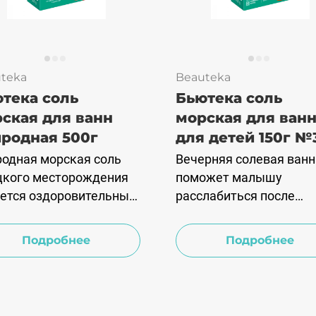
teka
Beauteka
тека соль
Бьютека соль
ская для ванн
морская для ван
родная 500г
для детей 150г №
одная морская соль
Вечерняя солевая ванн
цкого месторождения
поможет малышу
ется оздоровительным
расслабиться после
ством: она идеально
шумных дневных игр и
одит для проведения
обеспечит спокойный 
Подробнее
Подробнее
процедур в домашних
на всю ночь. Хвойно-
виях. Регулярный
солевые ванночки
м ванн с морской
снижают риск простуд
ью поддерживает
заболеваний, укрепля