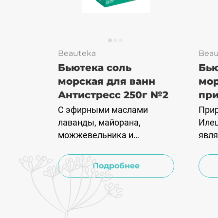
Beauteka
Beau
Бьютека соль
Бью
морская для ванн
мор
Антистресс 250г №2
при
С эфирными маслами
Прир
лаванды, майорана,
Иле
можжевельника и
явля
экстрактом шиповника.
сред
Рекомендуется для снятия
подх
Подробнее
эмоционального
SPA-
напряжения. Способствует
усло
расслаблению организма,
прие
увлажнению и питанию
сол