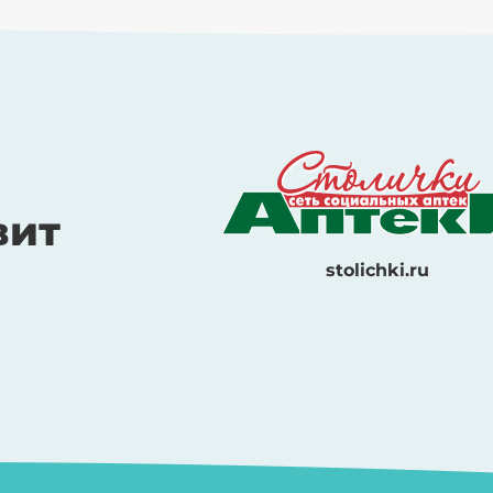
вит
stolichki.ru