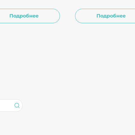
отеновая кислота,
функционирования кле
ин).
участвует в большинст
Подробнее
Подробнее
реакций обмена вещес