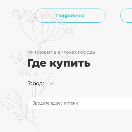
действие.
пант
биот
Подробнее
Импловит в аптеках города
Где купить
Город:
Введите адрес аптеки