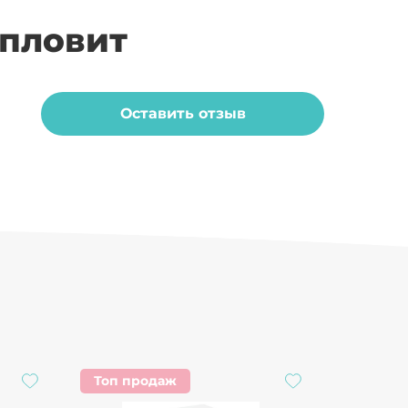
мпловит
Оставить отзыв
Топ продаж