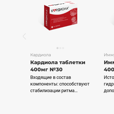
Кардиола
Имм
Кардиола таблетки
Имм
400мг №30
40
Входящие в состав
Ист
компоненты: способствуют
гидр
стабилизации ритма
допо
сердечной деятельности,
витам
оказывают
B2, 
кардиотоническое
фоли