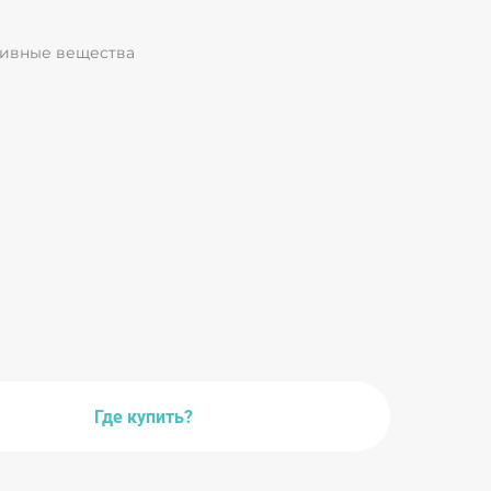
ил организма.
тивные вещества
Где купить?