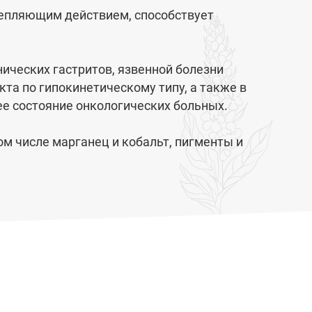
е­пляющим действием, способствует
нических гастритов, язвенной болезни
а по гипокинетическо­му типу, а также в
е состояние онкологических больных.
м числе марганец и кобальт, пигменты и