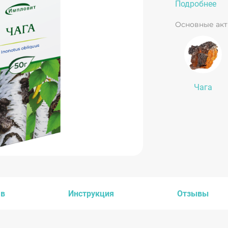
защитных с
Подробнее
Основные ак
Чага
ав
Инструкция
Отзывы