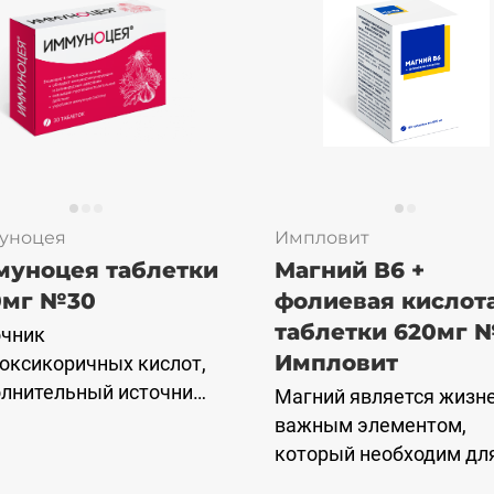
уноцея
Импловит
уноцея таблетки
Магний В6 +
0мг №30
фолиевая кислот
таблетки 620мг 
очник
Импловит
оксикоричных кислот,
лнительный источник
Магний является жизн
инов (A, D3, E, C, B1,
важным элементом,
B6, B12, никотинамид,
который необходим дл
евая кислота,
нормального