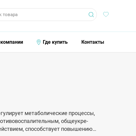
к товара
 компании
Где купить
Контакты
гулирует метаболи­ческие процессы,
ротивовоспалительным, общеукре­
йствием, способствует повышению