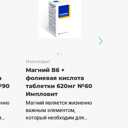
Импловит
Имплов
Магний В6 +
Гепо 
а
фолиевая кислота
табле
№90
таблетки 620мг №60
Импл
Импловит
Силима
растите
енно
Магний является жизненно
получае
важным элементом,
расторо
я
который необходим для
Препятс
нормального