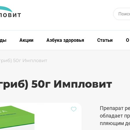
Поис
нды
Акции
Азбука здоровья
Статьи
О
гриб) 50г Импловит
гриб) 50г Импловит
Препарат ре
обладает п
пляющим де