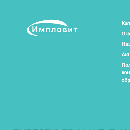
Кат
О 
На
Ак
По
ко
об