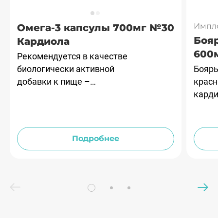
Дигидрокверцетин
Импл
Омега-3 капсулы 700мг №30
Боя
Кардиола
600
Рекомендуется в качестве
биологически активной
Бояр
добавки к пище –
крас
дополнительного
кард
источника
дейст
полиненасыщенных
сокр
жирных кислот Омега-3.
деяте
Подробнее
умень
возбу
норма
серде