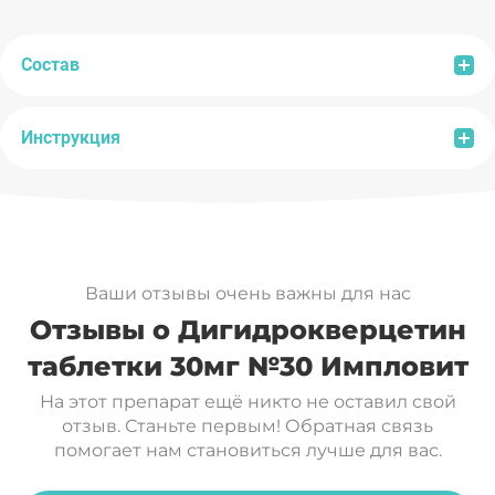
Состав
Инструкция
Состав:
сорбит (носитель, подсластитель),
дигидрокверцетин, стеарат кальция (агент
антислеживающий). Содержит подсластитель.
Рекомендации по применению:
взрослым по 1
При чрезмерном употреблении может
таблетке 2 раза в день во время еды.
оказывать слабительное действие.
Продолжительность приема:
1 месяц. При
Ваши отзывы очень важны для нас
необходимости курс применения можно
Отзывы о Дигидрокверцетин
повторить.
Перед применением рекомендуется
таблетки 30мг №30 Импловит
Содержание биологически
% от АУП*
проконсультироваться с врачом.
активных веществ в 2
в 2-х
На этот препарат ещё никто не оставил свой
Противопоказания:
индивидуальная
таблетках
таблетках
отзыв. Станьте первым! Обратная связь
непереносимость компонентов БАД,
помогает нам становиться лучше для вас.
беременность, кормление грудью.