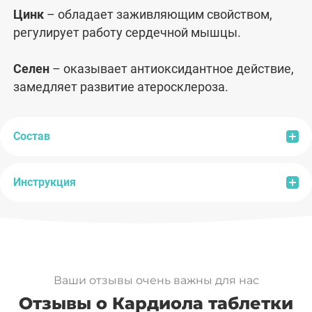
Цинк
– обладает заживляющим свойством,
регулирует работу сердечной мышцы.
Селен
– оказывает антиоксидантное действие,
замедляет развитие атеросклероза.
Состав
Инструкция
Состав:
целлюлоза микрокристаллическая
(носитель), порошок плодов боярышника,
лактоза (носитель), лизина гидрохлорид,
Рекомендации по применению:
взрослым по 1
витамин С (аскорбиновая кислота), цинка
таблетке 2 раза в день во время еды.
цитрат, экстракт плодов шиповника,
Продолжительность приема:
2-3 недели. При
селенметионин, экстракт листьев гинкго
Ваши отзывы очень важны для нас
необходимости прием можно повторить через
билоба, порошок плодов калины, экстракт чаги,
Отзывы о Кардиола таблетки
месяц.