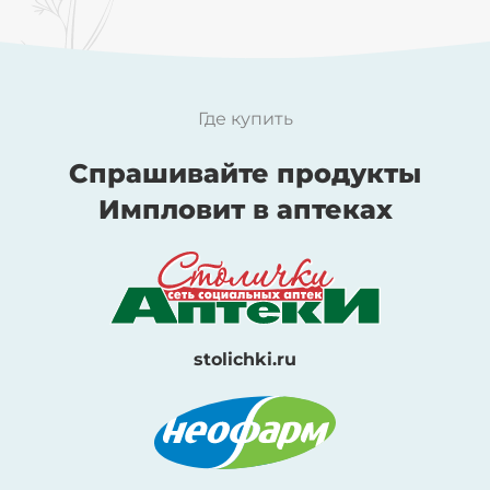
Родиола розовая
Цинк
Где купить
Спрашивайте продукты
Импловит в аптеках
Чага
Шиповник
stolichki.ru