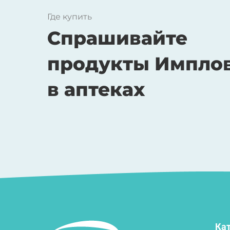
Где купить
Спрашивайте
продукты Импло
в аптеках
Кат