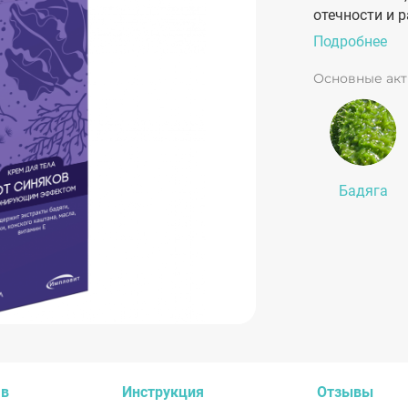
отечности и 
тонирующим 
Подробнее
гематомы на 
повреждения 
Основные ак
синяка.
Бадяга
ав
Инструкция
Отзывы