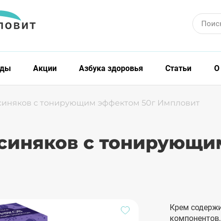
Поис
нды
Акции
Азбука здоровья
Статьи
О
 синяков с тонирующим эффектом 50г Импловит
т синяков с тонирующи
Крем содерж
компонентов