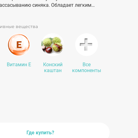
рассасыванию синяка. Обладает легким
эффектом, что помогает маскировать
коже. Быстрое нанесение сразу после
способствует ускорению исчезновения
тивные вещества
Витамин Е
Конский
Все
каштан
компоненты
Где купить?