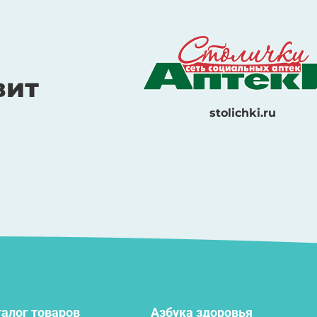
вит
stolichki.ru
алог товаров
Азбука здоровья