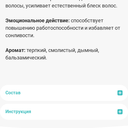
волосы, усиливает естественный блеск волос.
Эмоциональное действие:
способствует
повышению работоспособности и избавляет от
сонливости.
Аромат:
терпкий, смолистый, дымный,
бальзамический.
Состав
Инструкция
Состав:
Juniperus Communis Fruit Oil (масло
можжевельника).