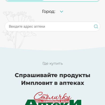
поверхности локтевого сгиба или запястья.
Если через 15-40 минут на коже на месте
Город:
нанесения масла не появятся признаки
раздражения, то эти масла можно
Введите адрес аптеки
использовать без опасения.
Условия хранения:
от +5°C до +25°C. Избегать
попадания прямых солнечных лучей.
Срок годности:
3 года.
Где купить
Спрашивайте продукты
Импловит в аптеках