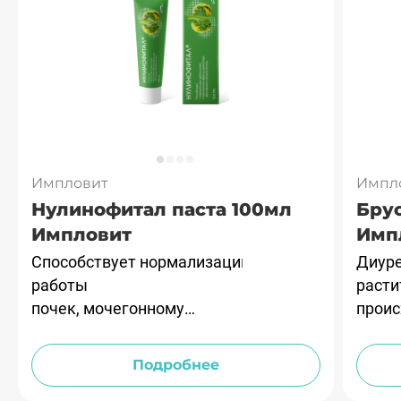
Импловит
Импл
Нулинофитал паста 100мл
Брус
Импловит
Имп
Способствует нормализации
Диуре
работы
рас­т
почек, мочегонному
проис
эффекту, препятствуя
образованию камней в
Подробнее
почках.