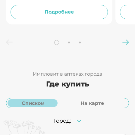
дополнительного
допол
источника
источ
Подробнее
полиненасыщенных
поли
жирных кислот Омега-3.
жирны
Импловит в аптеках города
Где купить
Списком
На карте
Город: