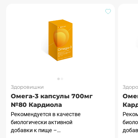
Омега-3
Омега-6
Омега-9
Здоровишки
Здор
Омега-3 капсулы 700мг
Оме
№80 Кардиола
Кар
Рекомендуется в качестве
Реком
биологически активной
биоло
добавки к пище –
добав