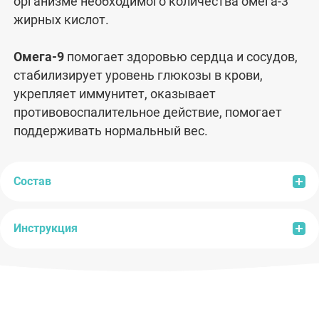
организме необходимого количества омега-3
жирных кислот.
Омега-9
помогает здоровью сердца и сосудов,
стабилизирует уровень глюкозы в крови,
укрепляет иммунитет, оказывает
противовоспалительное действие, помогает
поддерживать нормальный вес.
Состав
Инструкция
Состав:
масло льняное рафинированное,
желатин, рыбный жир, масло оливковое
рафинированное, загуститель глицерин, вода,
Рекомендации по применению:
взрослым по 2
влагоудерживающий агент сорбитол,
капсулы в день во время еды.
консервант калия сорбат, антиокислитель
Продолжительность приема:
1 месяц. При