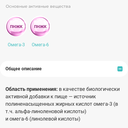
антиоксидантная: то есть, они защищают
Основные активные вещества
клетки от вредного действия свободных
радикалов и замедляют процессы старения,
уменьшая, так называемый, оксидативный
стресс. Также омега-кислоты повышают
«полезный» холестерин, уменьшая уровень
Омега-3
Омега-6
«вредного», помогают здоровью сосудов и
нормализации обмена веществ, участвуют в
работе эндокринной системы. Омега-кислоты
необходимы для здоровья кожи, хорошей
Общее описание
работы мозга, своевременной регенерации
тканей.
Область применения:
в качестве биологически
активной добавки к пище —
источник
полиненасыщенных жирных кислот омега-3 (в
т.ч. альфа-линоленовой кислоты)
и омега-6 (линолевой кислоты)