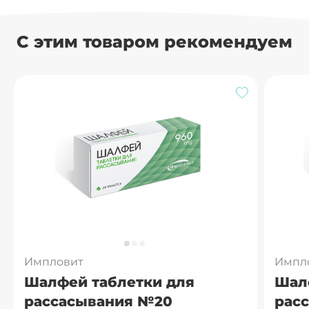
С этим товаром рекомендуем
Горечавка
Примула (первоцвет)
Рутин
Щавель трава
Импловит
Импл
Шалфей таблетки для
Шал
рассасывания №20
рас