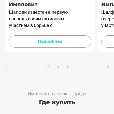
Импловит
Имп
Шалфей известен в первую
Шалфе
очередь своим активным
очере
участием в борьбе с
участ
микроорганизмами и
микр
воспалительными
восп
Подробнее
процессами.
проце
Импловит в аптеках города
Где купить