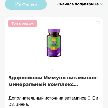
Сначала популярные
Фильтр
Топ продаж
Здоровишки Иммуно витаминно-
минеральный комплекс
пастилки жевательные №60
Гроувит
Дополнительный источник витаминов С, Е и
D3, цинка.