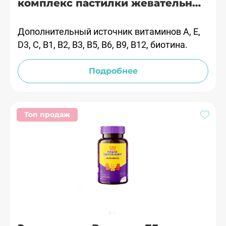
комплекс пастилки жевательные
№60 Гроувит
Дополнительный источник витаминов А, Е,
D3, С, В1, В2, В3, В5, В6, В9, В12, биотина.
Подробнее
Топ продаж