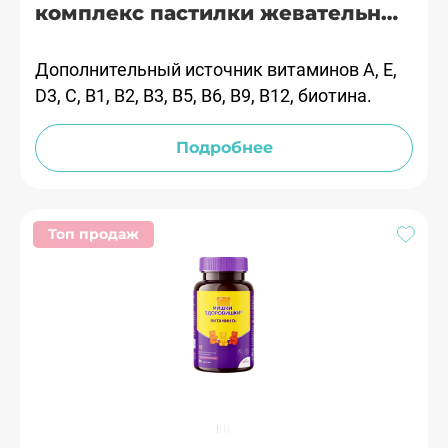
комплекс пастилки жевательные
№60 Гроувит
Дополнительный источник витаминов А, Е,
D3, С, В1, В2, В3, В5, В6, В9, В12, биотина.
Подробнее
Топ продаж