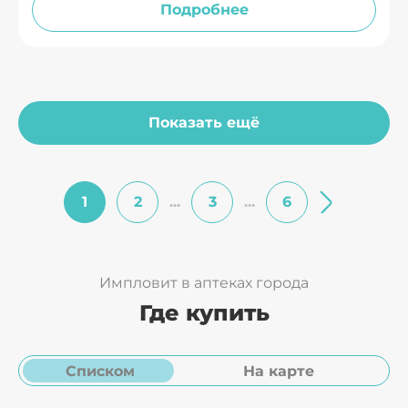
Подробнее
Показать ещё
1
2
...
3
...
6
Импловит в аптеках города
Где купить
Списком
На карте