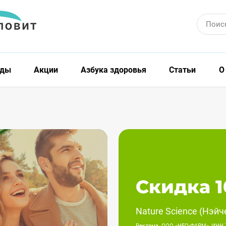
Поис
нды
Акции
Азбука здоровья
Статьи
О
Скидка 1
Nature Science (Нэйч
Реклама. ООО «НЕО-ФАРМ», ИНН 