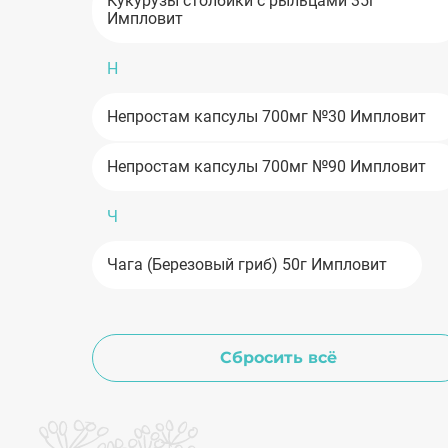
Кукурузы столбики с рыльцами 35г
Первая помощь
Импловит
При гриппе и ОРВИ
Н
Непростам капсулы 700мг №30 Импловит
При кашле
Непростам капсулы 700мг №90 Импловит
Сердце, сосуды, вены
Ч
Успокоительные средства
Чага (Березовый гриб) 50г Импловит
Уход за полостью рта
Сбросить всё