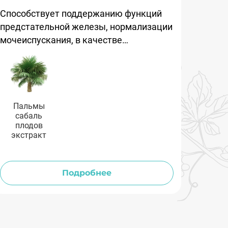
Способствует поддержанию функций
предстательной железы, нормализации
мочеиспускания, в качестве
общеукрепляющего средства для
мужчин, ведущих малоподвижный
образ жизни.
Пальмы
сабаль
плодов
экстракт
Подробнее