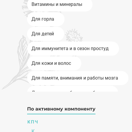
Витамины и минералы
Для горла
Для детей
Для иммунитета и в сезон простуд
Для кожи и волос
Для памяти, внимания и работы мозга
Для энергии и работоспособности
Женское здоровье
По активному компоненту
К
П
ЖКТ
Ч
К