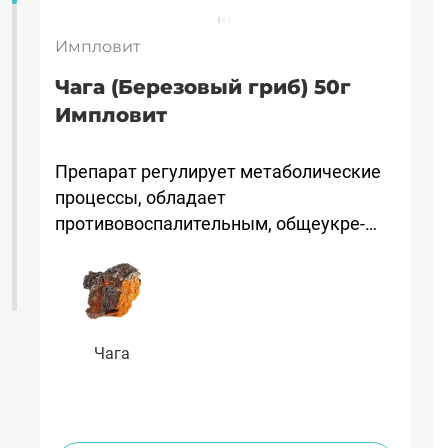
Импловит
Чага (Березовый гриб) 50г
Импловит
Препарат регулирует метаболи­ческие
процессы, обладает
противовоспалительным, общеукре­
пляющим действием, способствует
повышению защитных сил организма.
Чага