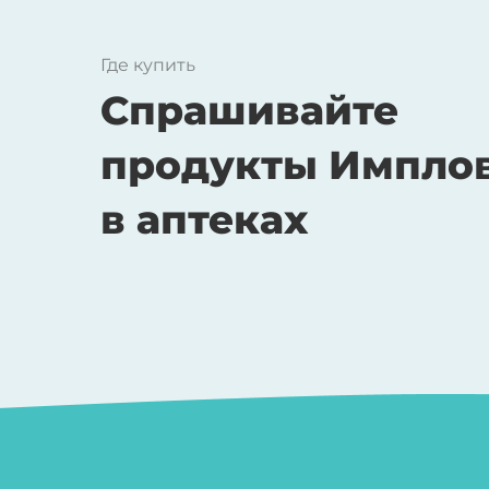
Где купить
Спрашивайте
продукты Импло
в аптеках