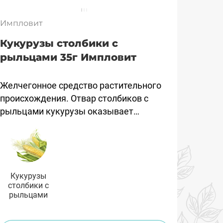
Импловит
Кукурузы столбики с
рыльцами 35г Импловит
Желчегонное средство расти­тельного
происхождения. Отвар столбиков с
рыльцами кукурузы оказывает
желчегонное действие, обладает
диурети­ческими свойствами.
Кукурузы
столбики с
рыльцами