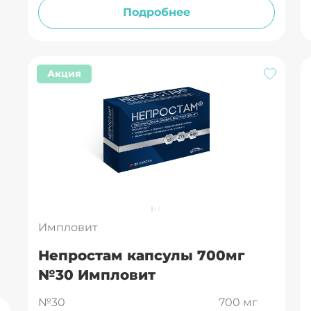
Подробнее
Акция
Импловит
Непростам капсулы 700мг
№30 Импловит
№30
700 мг