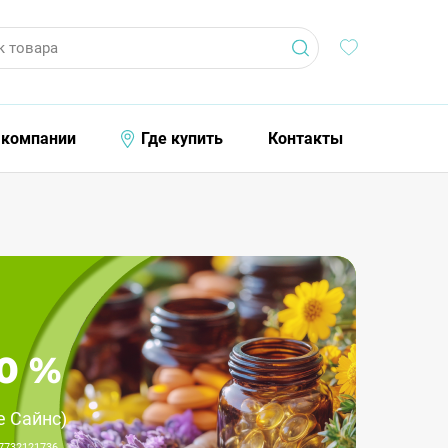
к товара
 компании
Где купить
Контакты
0 %
е Сайнс)
7732121736