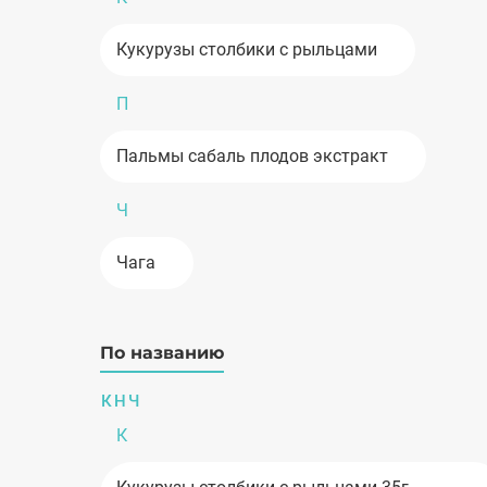
Забота о зрении
Кукурузы столбики с рыльцами
Защита печени
П
Здоровое питание
Пальмы сабаль плодов экстракт
Здоровый сон
Ч
Здоровье почек и МВП
Чага
Косметика и гигиена
Кости и суставы
По названию
Лечебно-косметические средства
К
Н
Ч
К
Мужское здоровье