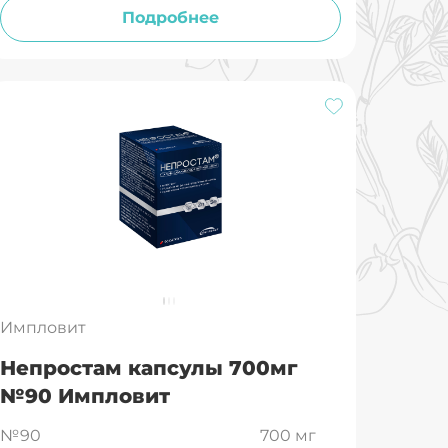
Подробнее
Импловит
Непростам капсулы 700мг
№90 Импловит
№90
700 мг