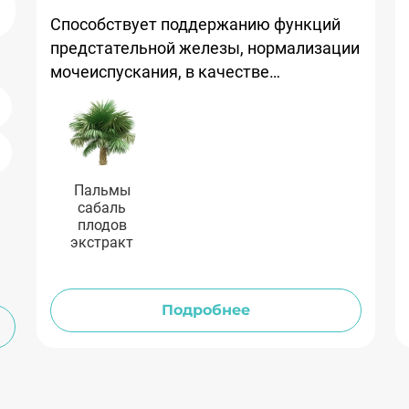
Способствует поддержанию функций
предстательной железы, нормализации
мочеиспускания, в качестве
общеукрепляющего средства для
мужчин, ведущих малоподвижный
образ жизни.
Пальмы
сабаль
плодов
экстракт
Подробнее