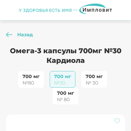
Назад
Омега-3 капсулы 700мг №30
Кардиола
700 мг
700 мг
700 мг
№80
№30
№ 30
700 мг
№ 80