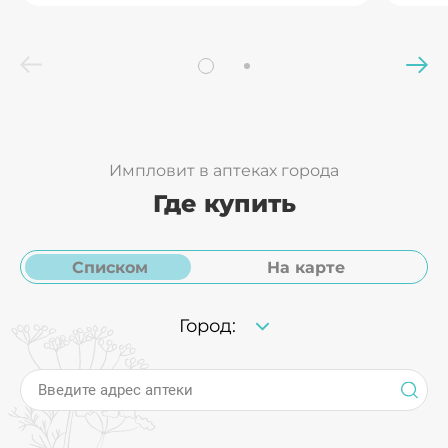
центральной нервной
-
системе, улучшает
220 мг
440
докозагексаеновая
метаболические процессы
(31%*)
(63
кислота
в тканях мозга.
Импловит в аптеках города
Где купить
Списком
На карте
Город:
Введите адрес аптеки