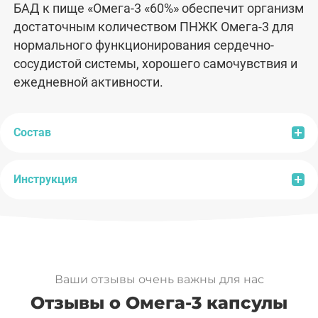
БАД к пище «Омега-3 «60%» обеспечит организм
достаточным количеством ПНЖК Омега-3 для
нормального функционирования сердечно-
сосудистой системы, хорошего самочувствия и
ежедневной активности.
Состав
Инструкция
Состав:
рыбий жир, оболочка (желатин,
глицерин (загуститель), вода), смесь
токоферолов (антиокислитель).
Рекомендации по применению:
взрослым и
При употреблении БАД в рекомендованных
детям старше 14 лет по 2 капсулы 1-3 раза в
количествах в организм будут поступать:
день во время еды.
Ваши отзывы очень важны для нас
Продолжительность приема:
1 месяц.
Отзывы о Омега-3 капсулы
Возможны повторные приемы в течение года.
Биологически
2
4