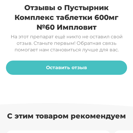
необходимости прием можно повторить.
Отзывы о Пустырник
Противопоказания:
индивидуальная
Оболочка таблетки:
непереносимость компонентов, беременность,
Комплекс таблетки 600мг
гидроксипропилметилцеллюлоза (загуститель),
кормление грудью. Перед применением
№60 Импловит
полиэтиленгликоль (стабилизатор), диоксид
рекомендуется проконсультироваться с
титана (краситель).
На этот препарат ещё никто не оставил свой
врачом.
отзыв. Станьте первым! Обратная связь
Условия хранения:
в сухом, недоступном для
В суточной дозе продукта (2 таблетки)
помогает нам становиться лучше для вас.
детей месте при температуре не выше 25°С.
содержится:
Срок годности:
3 года с даты изготовления.
Оставить отзыв
%
рекомен
1
Компонент
Количество
/ адекв
уровня
потребле
С этим товаром рекомендуем