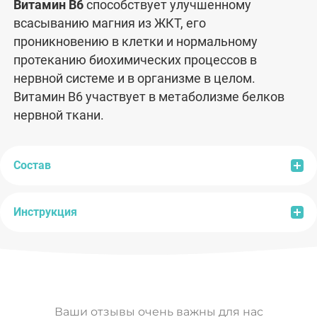
Витамин В6
способствует улучшенному
всасыванию магния из ЖКТ, его
проникновению в клетки и нормальному
протеканию биохимических процессов в
нервной системе и в организме в целом.
Витамин B6 участвует в метаболизме белков
нервной ткани.
Состав
Инструкция
Состав:
микрокристаллическая целлюлоза
(носитель), магния аспарагинат, экстракт
пустырника, поливинилпирролидон
Способ применения и дозы:
взрослым по 1
(стабилизатор), магния стеарат (стабилизатор),
таблетке 2 раза в день во время еды.
холекальциферол (витамин D3), пиридоксина
Продолжительность приема:
1 месяц. При
гидрохлорид (витамин B6).
Ваши отзывы очень важны для нас