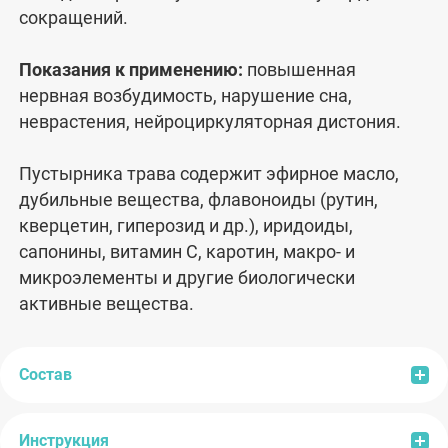
сокращений.
Показания к применению:
повышенная
нервная возбудимость, наруше­ние сна,
неврастения, нейроциркуляторная дистония.
Пустырника трава содержит эфирное масло,
дубильные вещества, флавоноиды (рутин,
кверцетин, гиперозид и др.), иридоиды,
сапонины, витамин С, каротин, макро- и
микроэлементы и другие биоло­гически
активные вещества.
Состав
Инструкция
Состав:
Пустырника трава.