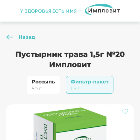
Назад
Пустырник трава 1,5г №20
Импловит
Россыпь
Фильтр-пакет
50 г
1,5 г